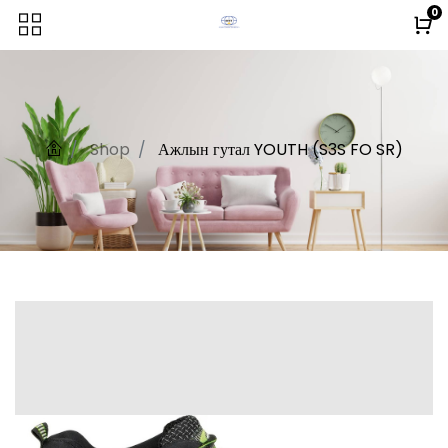
0
Shop
Ажлын гутал YOUTH (S3S FO SR)