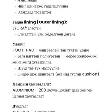
→ Амьсгалдаг
→ Чийг шингээж, гадагшлуулна
→ Элэгдэлд тэсвэртэй
Гадна lining (Outer lining):
LYCRA® эластан
→ Суналттай, уян, хөдөлгөөн дагана
Улавч:
FOOT-PAD – маш зөөлөн, тав тухтай улавч
→ Бага нягттай полиуретан → өөрөө хэлбэржиж
жинг жигд хуваарилна
→ Шууд тав тух мэдрүүлнэ
→ Өндөр шок шингээлт (өсгийд тусгай cushion)
Хамрын хамгаалалт:
ALUMINIUM – 200 Жоуль цохилт даах хөнгөн
цагаан хамгаалалт
Дунд ул: