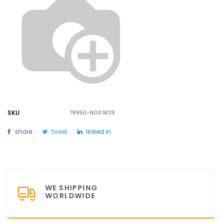
SKU
78950-N00.W39
share
tweet
linked in
WE SHIPPING
WORLDWIDE