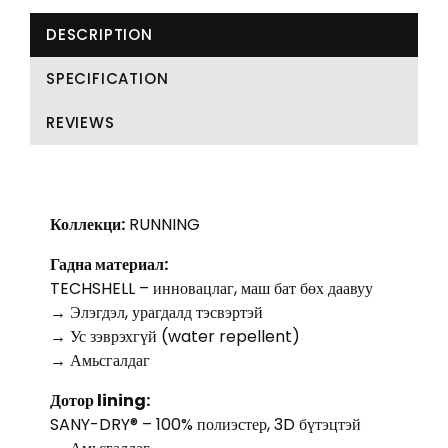
DESCRIPTION
SPECIFICATION
REVIEWS
Коллекци:
RUNNING
Гадна материал:
TECHSHELL – инновацлаг, маш бат бөх даавуу
→ Элэгдэл, урагдалд тэсвэртэй
→ Ус зэврэхгүй (water repellent)
→ Амьсгалдаг
Дотор lining:
SANY-DRY® – 100% полиэстер, 3D бүтэцтэй