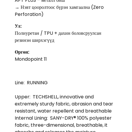
APT PLUS – металл биш
→ Нэвт цооролтоос бүрэн хамгаална (Zero
Perforation)
Ул:
Полиуретан / TPU + дахин боловсруулсан
резинэн ширхэгүүд
Өргөн:
Mondopoint 11
Line:
RUNNING
Upper:
TECHSHELL, innovative and
extremely sturdy fabric, abrasion and tear
resistant, water repellent and breathable
Internal Lining:
SANY-DRY® 100% polyester
fabric, three-dimensional, breathable, it