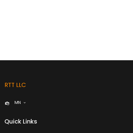
RTT LLC
MN
Quick Links