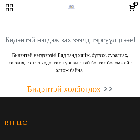
0
Бидэнтэй нэгдэж зах зээлд тэргүүлцгээе!
Бидэнтэй нэгдээрэй! Бид танд хийж, бүтээх, суралцах,
хөгжих, сэтгэл хөдөлгөм туршлагатай болгох боломжийг
олгож байна.
Бидэнтэй холбогдох
>>
RTT LLC