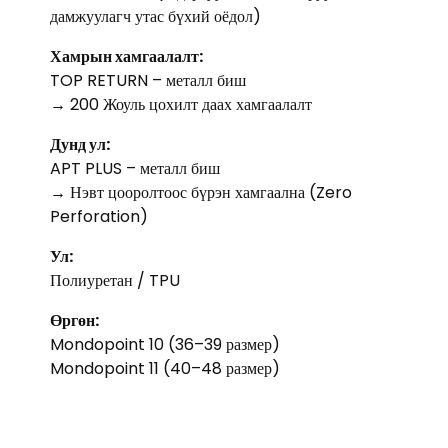
дамжуулагч утас бүхий оёдол)
Хамрын хамгаалалт:
TOP RETURN – металл биш
→ 200 Жоуль цохилт даах хамгаалалт
Дунд ул:
APT PLUS – металл биш
→ Нэвт цооролтоос бүрэн хамгаална (Zero
Perforation)
Ул:
Полиуретан / TPU
Өргөн:
Mondopoint 10 (36–39 размер)
Mondopoint 11 (40–48 размер)