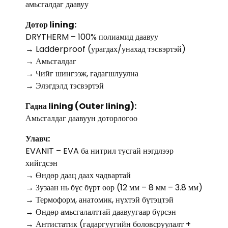
амьсгалдаг даавуу
Дотор lining:
DRYTHERM – 100% полиамид даавуу
→ Ladderproof (урагдах/унахад тэсвэртэй)
→ Амьсгалдаг
→ Чийг шингээж, гадагшлуулна
→ Элэгдэлд тэсвэртэй
Гадна lining (Outer lining):
Амьсгалдаг даавуун доторлогоо
Улавч:
EVANIT – EVA ба нитрил тусгай нэгдлээр
хийгдсэн
→ Өндөр даац даах чадвартай
→ Зузаан нь бүс бүрт өөр (12 мм – 8 мм – 3.8 мм)
→ Термоформ, анатомик, нүхтэй бүтэцтэй
→ Өндөр амьсгалалттай даавуугаар бүрсэн
→ Антистатик (гадаргуугийн боловсруулалт +