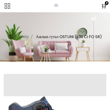
0
Shop
Ажлын гутал OSTUNI (S3S CI FO SR)