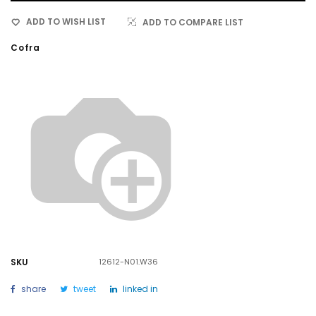
ADD TO WISH LIST
ADD TO COMPARE LIST
Cofra
SKU
12612-N01.W36
share
tweet
linked in