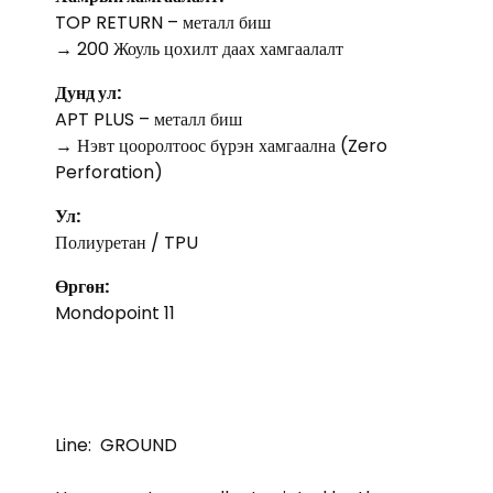
TOP RETURN – металл биш
→ 200 Жоуль цохилт даах хамгаалалт
Дунд ул:
APT PLUS – металл биш
→ Нэвт цооролтоос бүрэн хамгаална (Zero
Perforation)
Ул:
Полиуретан / TPU
Өргөн:
Mondopoint 11
Line:
GROUND