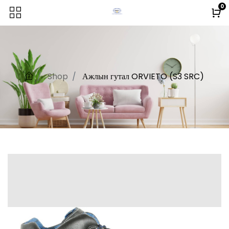
0
Shop
Ажлын гутал ORVIETO (S3 SRC)