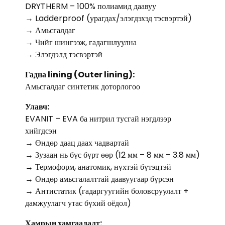
DRYTHERM – 100% полиамид даавуу
→ Ladderproof (урагдах/элэгдэхэд тэсвэртэй)
→ Амьсгалдаг
→ Чийг шингээж, гадагшлуулна
→ Элэгдэлд тэсвэртэй
Гадна lining (Outer lining):
Амьсгалдаг синтетик доторлогоо
Улавч:
EVANIT – EVA ба нитрил тусгай нэгдлээр
хийгдсэн
→ Өндөр даац даах чадвартай
→ Зузаан нь бүс бүрт өөр (12 мм – 8 мм – 3.8 мм)
→ Термоформ, анатомик, нүхтэй бүтэцтэй
→ Өндөр амьсгалалттай даавуугаар бүрсэн
→ Антистатик (гадаргуугийн боловсруулалт +
дамжуулагч утас бүхий оёдол)
Хамрын хамгаалалт: