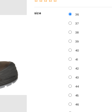
size
36
37
38
39
40
41
42
43
44
45
46