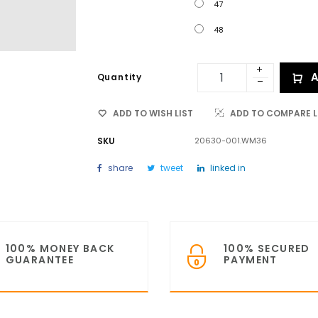
47
48
A
Quantity
ADD TO WISH LIST
ADD TO COMPARE L
SKU
20630-001.WM36
share
tweet
linked in
100% MONEY BACK
100% SECURED
GUARANTEE
PAYMENT