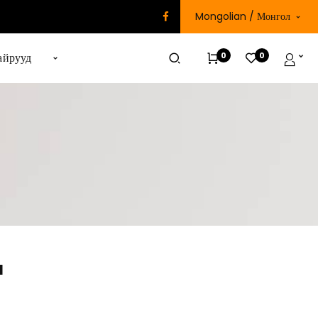
Mongolian / Монгол
0
0
айрууд
N