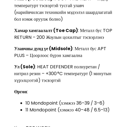
температурт тэсвэртэй тусгай улавч
(нарийвчилсан техникийн мэдээлэл шаардлагатай
бол нэмж оруулж болно)
Хамар хамгаалалт (Toe Cap)
: Металл бус TOP
RETURN – 200 Жоулын цохилтыг тэсвэрлэнэ
Улавчны дунд үе (Midsole)
: Металл бус APT
PLUS – Цоорлоос бүрэн хамгаална
Ул (Sole)
: HEAT DEFENDER полиуретан /
нитрил резин – +300 °C температурт (1 минутын
хүрэлцээтэй) тэсвэртэй
Өргөн
:
10 Mondopoint (хэмжээ 36–39 / 3–6)
11 Mondopoint (хэмжээ 40–48 / 6.5–13)