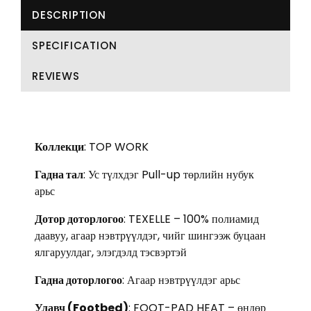
DESCRIPTION
SPECIFICATION
REVIEWS
Коллекци
: TOP WORK
Гадна тал
: Ус түлхдэг Pull-up төрлийн нубук
арьс
Дотор доторлогоо
: TEXELLE – 100% полиамид
даавуу, агаар нэвтрүүлдэг, чийг шингээж буцаан
ялгаруулдаг, элэгдэлд тэсвэртэй
Гадна доторлогоо
: Агаар нэвтрүүлдэг арьс
Улавч (Footbed)
: FOOT-PAD HEAT – өндөр