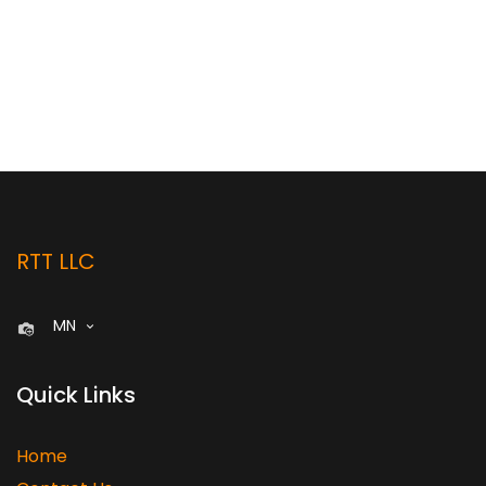
RTT LLC
MN
Quick Links
Home