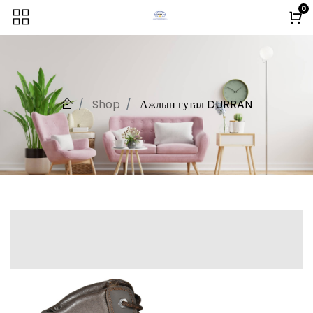
0
Shop
Ажлын гутал DURRAN