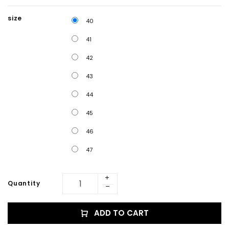
size
40
41
42
43
44
45
46
47
Quantity
ADD TO CART