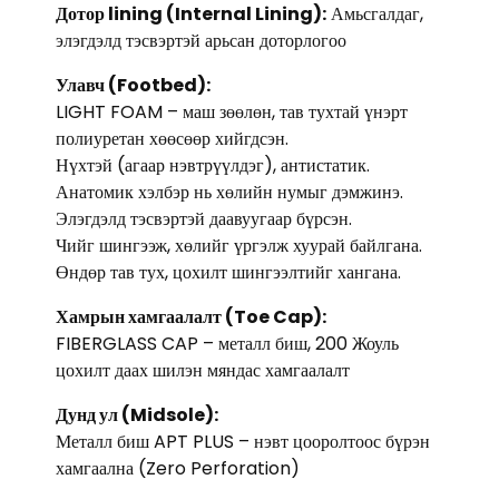
Дотор lining (Internal Lining):
Амьсгалдаг,
элэгдэлд тэсвэртэй арьсан доторлогоо
Улавч (Footbed):
LIGHT FOAM – маш зөөлөн, тав тухтай үнэрт
полиуретан хөөсөөр хийгдсэн.
Нүхтэй (агаар нэвтрүүлдэг), антистатик.
Анатомик хэлбэр нь хөлийн нумыг дэмжинэ.
Элэгдэлд тэсвэртэй даавуугаар бүрсэн.
Чийг шингээж, хөлийг үргэлж хуурай байлгана.
Өндөр тав тух, цохилт шингээлтийг хангана.
Хамрын хамгаалалт (Toe Cap):
FIBERGLASS CAP – металл биш, 200 Жоуль
цохилт даах шилэн мяндас хамгаалалт
Дунд ул (Midsole):
Металл биш APT PLUS – нэвт цооролтоос бүрэн
хамгаална (Zero Perforation)