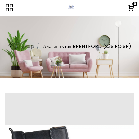
0
Shop
Ажлын гутал BRENTFORD (S3S FO SR)