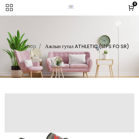
0
Shop
Ажлын гутал ATHLETIC (S1PS FO SR)