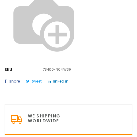
SKU
78400-N04.W39
share
tweet
linked in
WE SHIPPING
WORLDWIDE