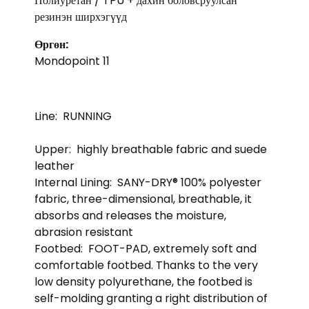
Полиуретан / TPU + дахин боловсруулсан
резинэн ширхэгүүд
Өргөн:
Mondopoint 11
Line:
RUNNING
Upper:
highly breathable fabric and suede
leather
Internal Lining:
SANY-DRY® 100% polyester
fabric, three-dimensional, breathable, it
absorbs and releases the moisture,
abrasion resistant
Footbed:
FOOT-PAD, extremely soft and
comfortable footbed. Thanks to the very
low density polyurethane, the footbed is
self-molding granting a right distribution of