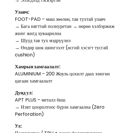
→ Элэгдэлд тэсвэртэй
Улавч:
FOOT-PAD – маш зөөлөн, тав тухтай улавч
→ Бага нягттай полиуретан → өөрөө хэлбэржиж
жинг жигд хуваарилна
→ Шууд тав тух мэдрүүлнэ
→ Өндөр шок шингээлт (өсгий хэсэгт тусгай
cushion)
Хамрын хамгаалалт:
ALUMINIUM – 200 Жоуль цохилт даах хөнгөн
цагаан хамгаалалт
Дунд ул:
APT PLUS – металл биш
→ Нэвт цооролтоос бүрэн хамгаална (Zero
Perforation)
Ул: