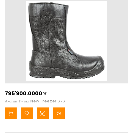
795'900.0000
₮
Ажлын Гутал New Freezer S7S