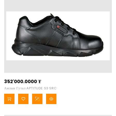
352'000.0000
₮
Ажлын Гутал APTITUDE S3 SRC