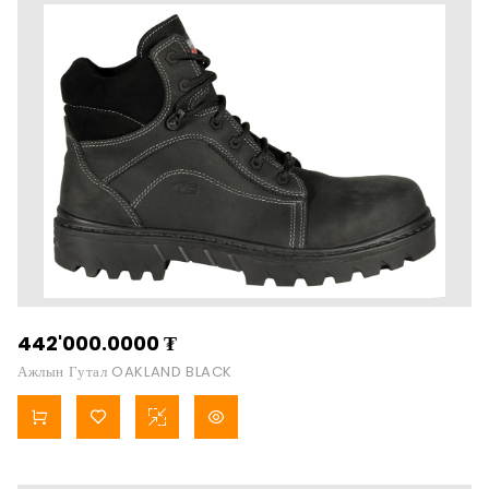
442'000.0000
₮
Ажлын Гутал OAKLAND BLACK