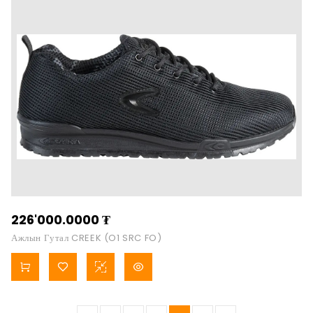
226'000.0000
₮
Ажлын Гутал CREEK (O1 SRC FO)