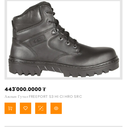
443'000.0000
₮
Ажлын Гутал FREEPORT S3 HI CI HRO SRC