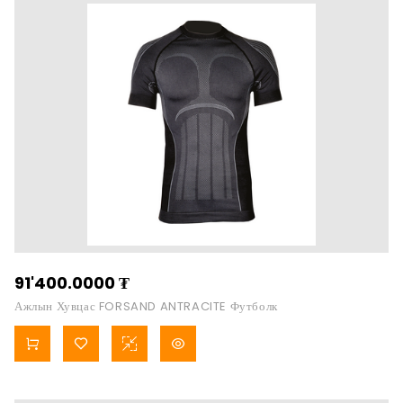
91'400.0000
₮
Ажлын Хувцас FORSAND ANTRACITE Футболк