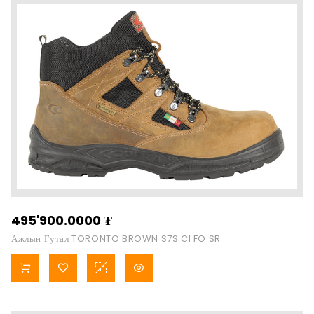
495'900.0000
₮
Ажлын Гутал TORONTO BROWN S7S CI FO SR