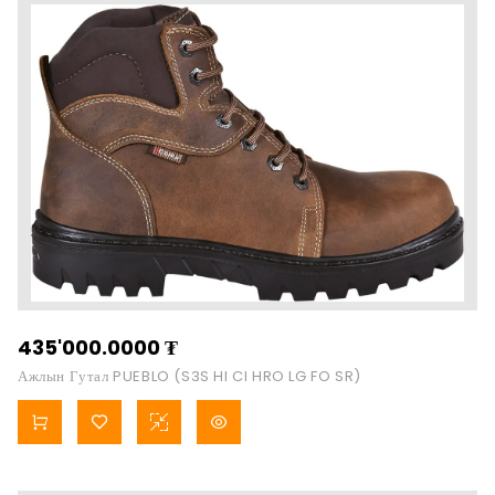
435'000.0000
₮
Ажлын Гутал PUEBLO (S3S HI CI HRO LG FO SR)