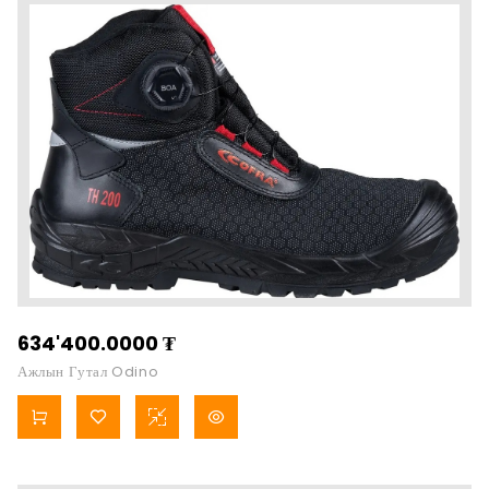
634'400.0000
₮
Ажлын Гутал Odino