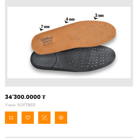
34'300.0000
₮
Улавч SOFTBED