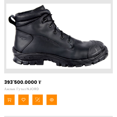
393'500.0000
₮
Ажлын Гутал NJORD