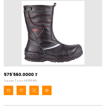
575'560.0000
₮
Ажлын Гутал HERRAN