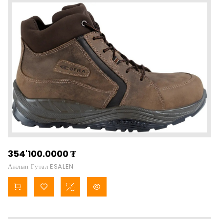
354'100.0000
₮
Ажлын Гутал ESALEN