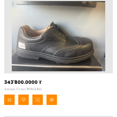
343'800.0000
₮
Ажлын Гутал WALSALL