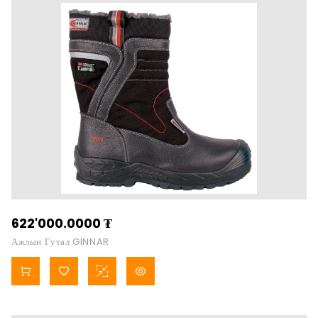
622'000.0000
₮
Ажлын Гутал GINNAR