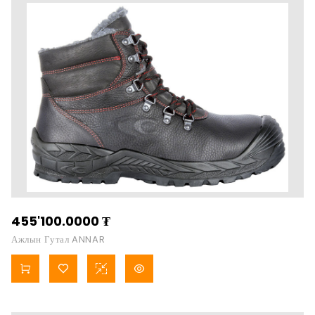
455'100.0000
₮
Ажлын Гутал ANNAR