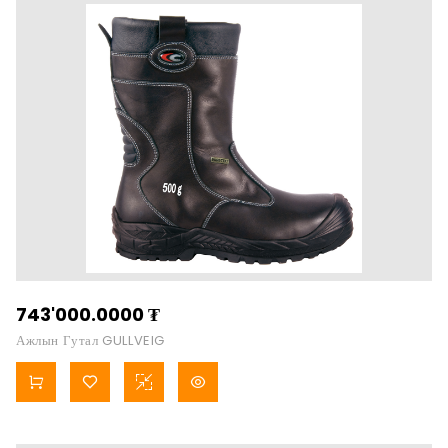
743'000.0000
₮
Ажлын Гутал GULLVEIG