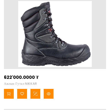
622'000.0000
₮
Ажлын Гутал NIKKAR