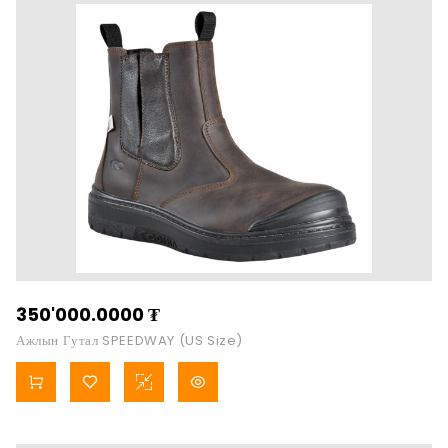
350'000.0000
₮
Ажлын Гутал SPEEDWAY (US Size)