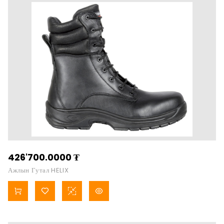
426'700.0000
₮
Ажлын Гутал HELIX