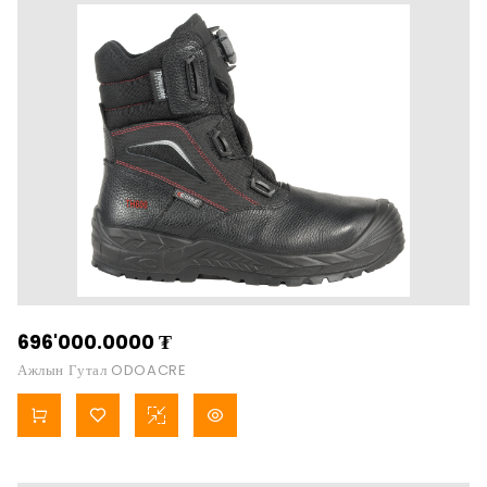
696'000.0000
₮
Ажлын Гутал ODOACRE