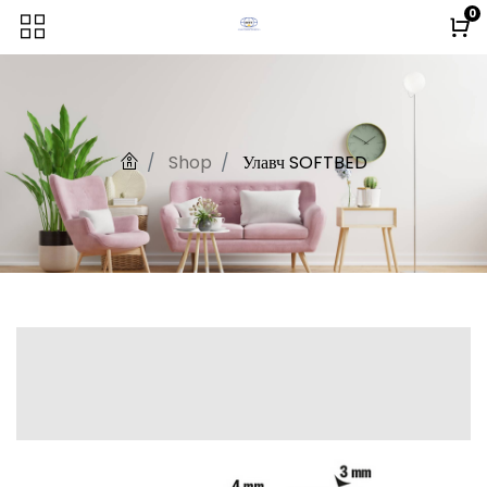
0
Shop
Улавч SOFTBED