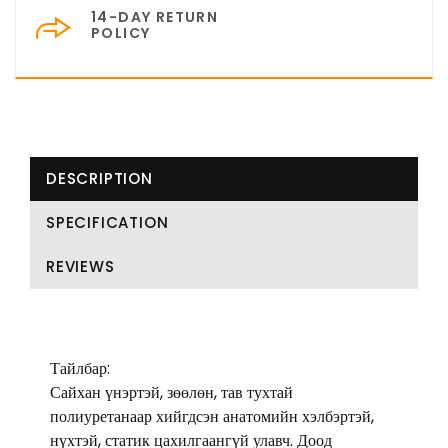
14-DAY RETURN
POLICY
DESCRIPTION
SPECIFICATION
REVIEWS
Тайлбар:
Сайхан үнэртэй, зөөлөн, тав тухтай
полиуретанаар хийгдсэн анатомийн хэлбэртэй,
нүхтэй, статик цахилгаангүй улавч. Доод