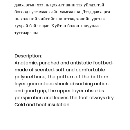
давхаргын хээ нь цохилт шингээх үйлдэлтэй
бөгөөд гулсахаас сайн хамгаална. Дээд давхарга
нь хөлсний чийгийг шингээж, хөлийг үргэлж
хуурай байлгадаг. Хүйтэн болон халуунаас
тусгаарлана.
Description:
Anatomic, punched and antistatic footbed,
made of scented, soft and comfortable
polyurethane; the pattern of the bottom
layer guarantees shock absorbing action
and good grip; the upper layer absorbs
perspiration and leaves the foot always dry.
Cold and heat insulation