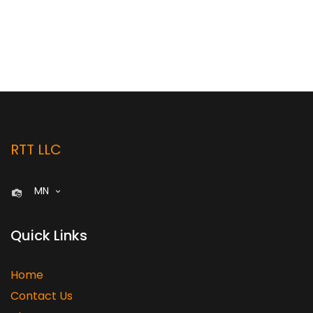
RTT LLC
MN
Quick Links
Home
Contact Us