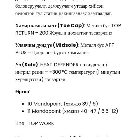
боловсруулалт, дамжуулагч утсаар хийсэн
оёдолтой тул статик цахилгаанаас хамгаалдаг.
Хамар хамгаалалт (Toe Cap)
: Металл бус TOP
RETURN – 200 Жоулын цохилтыг тэсвэрлэнэ
Улавчны дунд үе (Midsole)
: Металл бус APT
PLUS – Цоорлоос бүрэн хамгаална
Ул (Sole)
: HEAT DEFENDER полиуретан /
нитрил резин – +300 °C температурт (1 минутын
хүрэлцээтэй) тэсвэртэй
Өргөн
:
10 Mondopoint (хэмжээ 39 / 6)
11 Mondopoint (хэмжээ 40–47 / 6.5–12)
Line:
TOP WORK