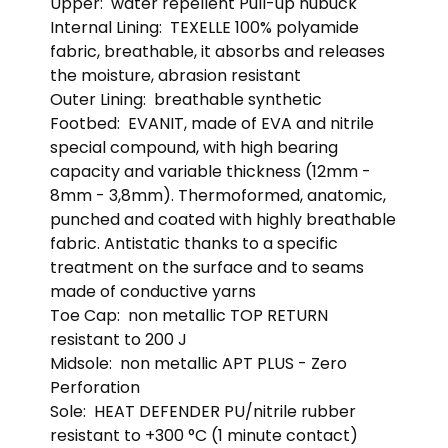
Upper:
water repellent Pull-up nubuck
Internal Lining:
TEXELLE 100% polyamide
fabric, breathable, it absorbs and releases
the moisture, abrasion resistant
Outer Lining:
breathable synthetic
Footbed:
EVANIT, made of EVA and nitrile
special compound, with high bearing
capacity and variable thickness (12mm -
8mm - 3,8mm). Thermoformed, anatomic,
punched and coated with highly breathable
fabric. Antistatic thanks to a specific
treatment on the surface and to seams
made of conductive yarns
Toe Cap:
non metallic TOP RETURN
resistant to 200 J
Midsole:
non metallic APT PLUS - Zero
Perforation
Sole:
HEAT DEFENDER PU/nitrile rubber
resistant to +300 °C (1 minute contact)