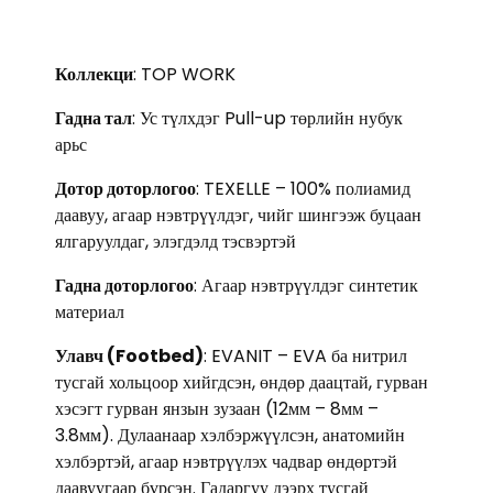
Коллекци
: TOP WORK
Гадна тал
: Ус түлхдэг Pull-up төрлийн нубук
арьс
Дотор доторлогоо
: TEXELLE – 100% полиамид
даавуу, агаар нэвтрүүлдэг, чийг шингээж буцаан
ялгаруулдаг, элэгдэлд тэсвэртэй
Гадна доторлогоо
: Агаар нэвтрүүлдэг синтетик
материал
Улавч (Footbed)
: EVANIT – EVA ба нитрил
тусгай хольцоор хийгдсэн, өндөр даацтай, гурван
хэсэгт гурван янзын зузаан (12мм – 8мм –
3.8мм). Дулаанаар хэлбэржүүлсэн, анатомийн
хэлбэртэй, агаар нэвтрүүлэх чадвар өндөртэй
даавуугаар бүрсэн. Гадаргуу дээрх тусгай