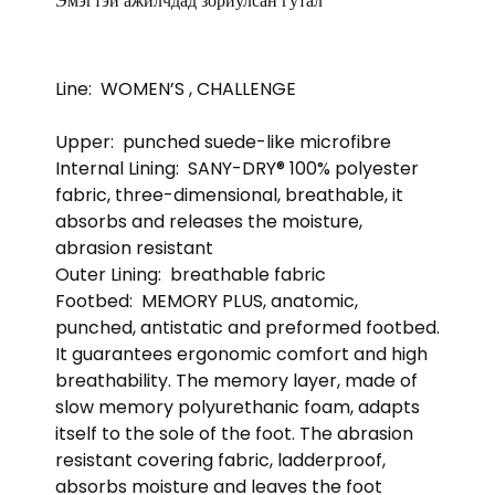
Эмэгтэй ажилчдад зориулсан гутал
Line:
WOMEN’S , CHALLENGE
Upper:
punched suede-like microfibre
Internal Lining:
SANY-DRY® 100% polyester
fabric, three-dimensional, breathable, it
absorbs and releases the moisture,
abrasion resistant
Outer Lining:
breathable fabric
Footbed:
MEMORY PLUS, anatomic,
punched, antistatic and preformed footbed.
It guarantees ergonomic comfort and high
breathability. The memory layer, made of
slow memory polyurethanic foam, adapts
itself to the sole of the foot. The abrasion
resistant covering fabric, ladderproof,
absorbs moisture and leaves the foot