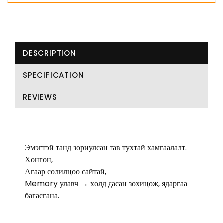
DESCRIPTION
SPECIFICATION
REVIEWS
Эмэгтэй танд зориулсан тав тухтай хамгаалалт.
Хөнгөн,
Агаар солилцоо сайтай,
Memory улавч → хөлд дасан зохицож, ядаргаа 
багасгана.