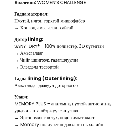
Коллекци:
WOMEN’S CHALLENGE
Гадна материал:
Нүхтэй, илгэн төрхтэй микрофибер
→ Хөнгөн, амьсгалалт сайтай
Дотор lining:
SANY-DRY® – 100% полиэстер, 3D бүтэцтэй
→ Амьсгалдаг
→ Чийг шингээж, гадагшлуулна
→ Элэгдэлд тэсвэртэй
Гадна lining (Outer lining):
Амьсгалдаг даавуун доторлогоо
Улавч:
MEMORY PLUS – анатомик, нүхтэй, антистатик,
урьдчилан хэлбэржүүлсэн улавч
→ Эргономик тав тух, өндөр амьсгалалт
→ Memory полиуретан давхарга нь хөлийн