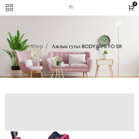
0
Shop
Ажлын гутал BODY S1PS FO SR