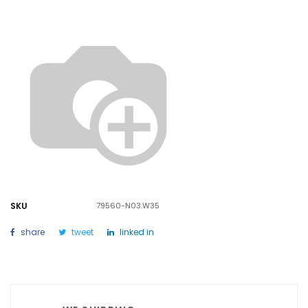
SKU
79560-N03.W35
share
tweet
linked in