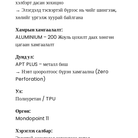
хэлбэрт дасан зохицно
→ Элэгдэлд тэсвэртэй бүрээс нь чийг шингээж,
хөлийг үргэлж хуурай байлгана
Хамрын хамгаалалт:
ALUMINIUM – 200 Жоуль цохилт даах хөнгөн
цагаан хамгаалалт
Дунд ул:
APT PLUS – металл биш
→ Нэвт цооролтоос бүрэн хамгаална (Zero
Perforation)
Ул:
Полиуретан / TPU
Өргөн:
Mondopoint 11
Хэрэглэх салбар: